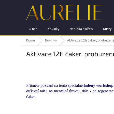
Přejít
na
obsah
O nás
Novinky
Nabídka služeb
Kurzy
Domů
Novinky
Aktivace 12ti čaker, probuzen
Aktivace 12ti čaker, probuze
Přijměte pozvání na tento speciálně
laděný workshop
duševní tak i na mentální úrovni, dále - na regener
čaker.