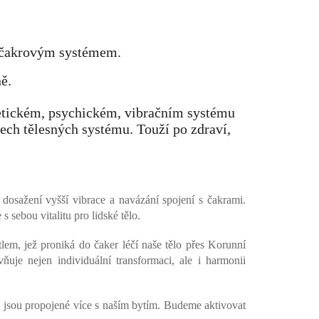
m čakrovým systémem.
ě.
getickém, psychickém, vibračním systému
šech tělesných systému. Touží po zdraví,
dosažení vyšší vibrace a navázání spojení s čakrami.
sebou vitalitu pro lidské tělo.
em, jež proniká do čaker léčí naše tělo přes Korunní
je nejen individuální transformaci, ale i harmonii
ré jsou propojené více s naším bytím. Budeme aktivovat