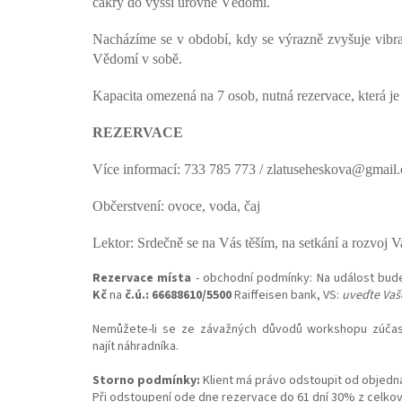
čakry do vyšší úrovně Vědomí.
Nacházíme se v období, kdy se výrazně zvyšuje vibrac
Vědomí v sobě.
Kapacita omezená na 7 osob, nutná rezervace, která je 
REZERVACE
Více informací: 733 785 773 / zlatuseheskova@gmail
Občerstvení: ovoce, voda, čaj
Lektor: Srdečně se na Vás těším, na setkání a rozvoj 
Rezervace místa
- obchodní podmínky: Na událost bude
Kč
na
č.ú.: 66688610/5500
Raiffeisen bank, VS:
uveďte Vaš
Nemůžete-li se ze závažných důvodů workshopu zúčast
najít náhradníka.
Storno podmínky:
Klient má právo odstoupit od objedn
Při odstoupení ode dne rezervace do 61 dní 30% z celkov