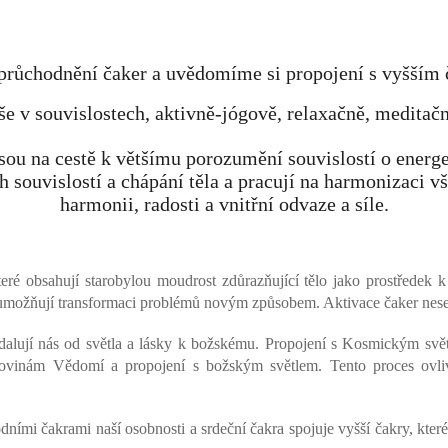
průchodnění čaker a uvědomíme si propojení s vyšší
še v souvislostech, aktivně-jógově, relaxačně, meditačn
jsou na cestě k většímu porozumění souvislostí o ener
h souvislostí a chápání těla a pracují na harmonizaci v
harmonii, radosti a vnitřní odvaze a síle.
ré obsahují starobylou moudrost zdůrazňující tělo jako prostředek k 
umožňují transformaci problémů novým způsobem. Aktivace čaker nese s 
alují nás od světla a lásky k božskému. Propojení s Kosmickým světl
ovinám Vědomí a propojení s božským světlem. Tento proces ovlivňu
odními čakrami naší osobnosti a srdeční čakra spojuje vyšší čakry, kte