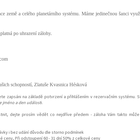
e země a celého planetárního systému. Máme jedinečnou šanci využít 
platná po uhrazení zálohy.
.com
Vašich schopností, Zlatuše Kvasnica Hésková
te zapsáni na základě potvrzení a přihlášením v rezervačním systému.
e jméno a den událost
i.
nit, dejte prosím vědět co nejdříve předem - záloha Vám takto může
ávky i bez udání důvodu dle storno podmínek
é ceny, Při odstoupení 60 - 31 dní 50% z celkové ceny