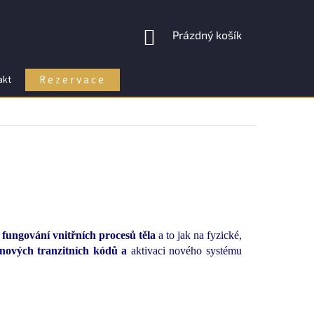
NÁKUPNÍ
Prázdný košík
KOŠÍK
Rezervace
akt
fungování vnitřních procesů těla
a to jak na fyzické,
 nových tranzitních kódů a
aktivaci nového systému