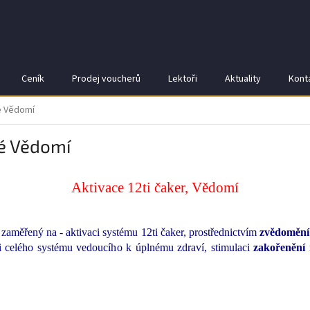
Ceník
Prodej voucherů
Lektoři
Aktuality
Kont
é Vědomí
né Vědomí
Aktivace 12ti čaker, Vědomí
zaměřený na - aktivaci systému 12ti čaker, prostřednictvím
zvědomění 
aci celého systému vedoucího k úplnému zdraví, stimulaci
zakořenění