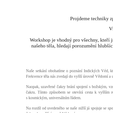
Projdeme techniky z
V
Workshop je vhodný pro všechny, kteří 
našeho těla, hledají porozumění hlubšíc
Naše setkání obohatíme o poznání Indických Véd, kte
Frekvence těla nás zvedají do vyšší úrovně Vědomí a 
Naopak, uzavřené čakry brání spojení s božským, vzd
čakru. Tímto způsobem se otevírá cesta k vyšším r
s kosmickým, universálním řádem.
Na rozdíl od uvedeného se naše nižší já spojuje se sp