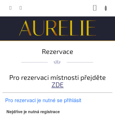
Přejít
NÁKUP
na
obsah
KOŠÍK
Rezervace
Pro rezervaci místnosti přejděte
ZDE